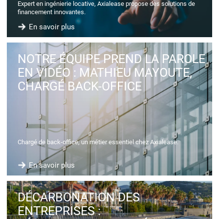
Expert en ingénierie locative, Axialease propose des solutions de
financement innovantes.
En savoir plus
NOTRE ÉQUIPE PREND LA PAROLE
EN VIDÉO : MATHIEU MAYOUTE,
CHARGÉ BACK-OFFICE
Chargé de back-office, un métier essentiel chez Axialease.
En savoir plus
DÉCARBONATION DES
ENTREPRISES :