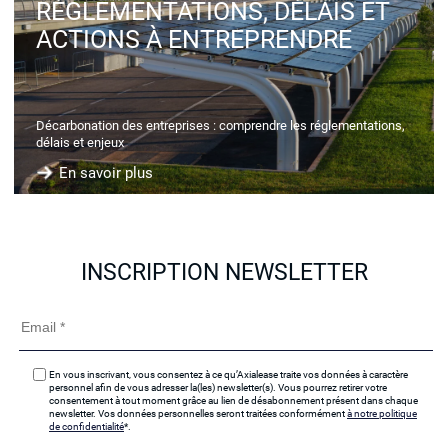
RÉGLEMENTATIONS, DÉLAIS ET
ACTIONS À ENTREPRENDRE
Décarbonation des entreprises : comprendre les réglementations,
délais et enjeux
En savoir plus
INSCRIPTION NEWSLETTER
En vous inscrivant, vous consentez à ce qu’Axialease traite vos données à caractère
personnel afin de vous adresser la(les) newsletter(s). Vous pourrez retirer votre
consentement à tout moment grâce au lien de désabonnement présent dans chaque
newsletter. Vos données personnelles seront traitées conformément
à notre politique
de confidentialité
*.