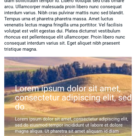
diam sollicitudin tempor id. Libero volutpat sed cras ornare
arcu. Ullamcorper malesuada proin libero nunc consequat
interdum varius. Nibh cras pulvinar mattis nunc sed blandit.
Tempus urna et pharetra pharetra massa. Amet luctus
venenatis lectus magna fringilla urna porttitor. Vel facilisis
volutpat est velit egestas dui. Platea dictumst vestibulum
rhoncus est pellentesque elit ullamcorper. Proin libero nunc
consequat interdum varius sit. Eget aliquet nibh praesent
tristique magna.
Lorem ipsum dolor sit amet,
consectetur adipiscing elit, sed
do
Lorem ipsum dolor sit amet, consectetur adipiscing elit,
sed do eiusmod tempor incididunt ut labore et dolore
magna aliqua. Ut pharetra sit amet aliquam id diam