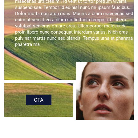
maecenas ultricies mi. Id velit ut tortor pretium viverra
suspendisse. Tempor id eu nisl nunc mi ipsum faucibus.
Dolor morbi non arcu risus. Mauris a diam maecenas sed
enim ut sem. Leo a diam sollicitudin tempor id. Libero
volutpat sed cras ornare arcu. Ullamcorper malesuada
proin libero nunc consequat interdum varius. Nibh cras
pulvinar mattis nunc sed blandit. Tempus urna et pharetra
pharetra ma
CTA